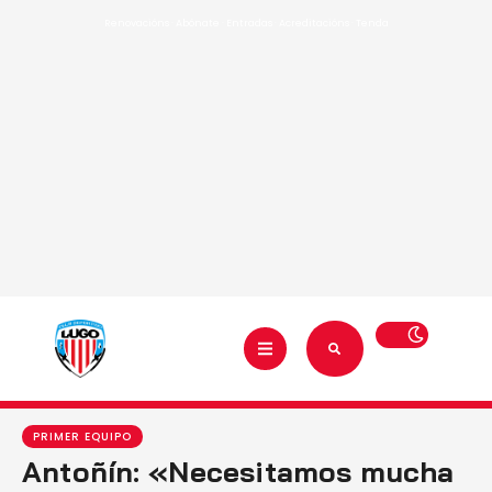
Renovacións
·
Abónate
·
Entradas
·
Acreditacións
·
Tenda
PRIMER EQUIPO
Antoñín: «Necesitamos mucha