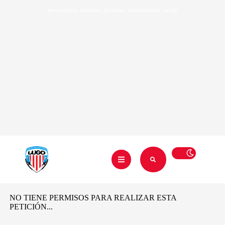
Renovacións
·
Abónate
·
Entradas
·
Acreditacións
·
Tenda