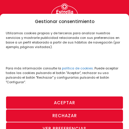
Gestionar consentimiento
Utilizamos cookies propias y de terceros para analizar nuestros
servicios y mostrarle publicidad relacionada con sus preferencias en
base a un perfil elaborado a partir de sus hábitos de navegación (por
ejemplo, páginas visitadas).
Para más información consulte la
política de cookies
. Puede aceptar
todas las cookies pulsando el botón "Aceptar", rechazar su uso
pulsando el botón "Rechazar" y configurarlas pulsando el botón
"Configurar".
ACEPTAR
RECHAZAR
PÁGINA OFICIAL
· Aviso Legal y
· Política
· Política de
· Canal de
VER PREFERENCIAS