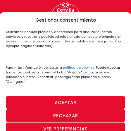
Gestionar consentimiento
Utilizamos cookies propias y de terceros para analizar nuestros
servicios y mostrarle publicidad relacionada con sus preferencias en
base a un perfil elaborado a partir de sus hábitos de navegación (por
ejemplo, páginas visitadas).
Para más información consulte la
política de cookies
. Puede aceptar
todas las cookies pulsando el botón "Aceptar", rechazar su uso
pulsando el botón "Rechazar" y configurarlas pulsando el botón
"Configurar".
ACEPTAR
RECHAZAR
PÁGINA OFICIAL
· Aviso Legal y
· Política
· Política de
· Canal de
VER PREFERENCIAS
© CD Lugo 2026
Condiciones de
de
Privacidad
Denuncias