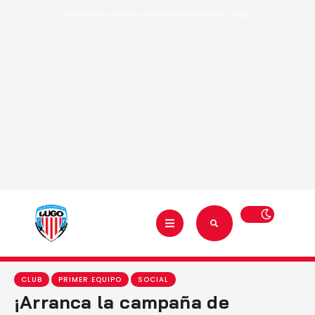
Renovacións
·
Abónate
·
Entradas
·
Acreditacións
·
Tenda
CLUB
PRIMER EQUIPO
SOCIAL
¡Arranca la campaña de