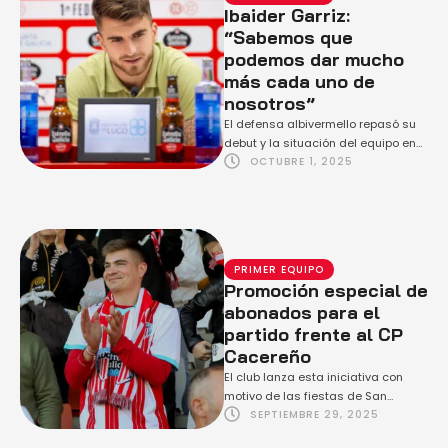
Ibaider Garriz:
“Sabemos que
podemos dar mucho
más cada uno de
nosotros”
El defensa albivermello repasó su
debut y la situación del equipo en
OCTUBRE 1, 2025
la previa del choque de este …
PRIMER EQUIPO
Promoción especial de
abonados para el
partido frente al CP
Cacereño
El club lanza esta iniciativa con
motivo de las fiestas de San
SEPTIEMBRE 29, 2025
Froilán, ofreciendo entradas extra a
precio …