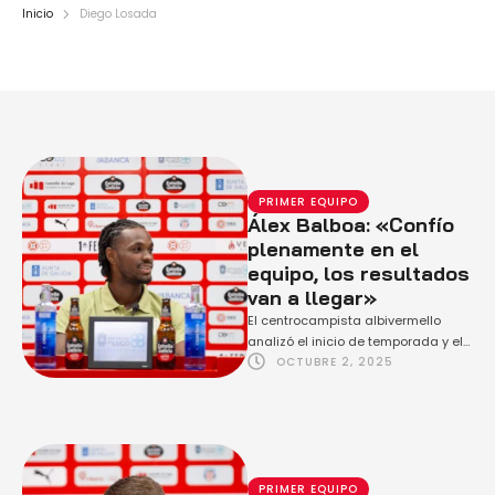
Inicio
Diego Losada
PRIMER EQUIPO
Álex Balboa: «Confío
plenamente en el
equipo, los resultados
van a llegar»
El centrocampista albivermello
analizó el inicio de temporada y el
OCTUBRE 2, 2025
choque de este sábado frente al
CP Cacereño …
PRIMER EQUIPO