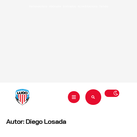
Renovacións
·
Abónate
·
Entradas
·
Acreditacións
·
Tenda
Autor:
Diego Losada