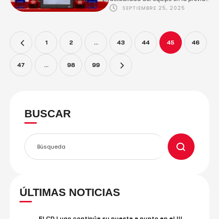
SEPTIEMBRE 25, 2025
del choque de mañana (viernes,
19:15h) ante …
1
2
…
43
44
45
46
47
…
98
99
BUSCAR
ÚLTIMAS NOTICIAS
El CD Lugo continúa su puesta a punto en el III