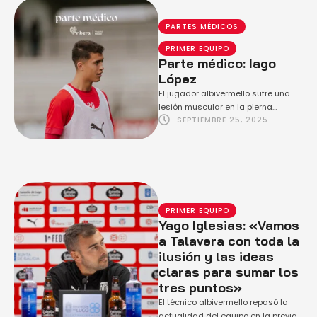
PARTES MÉDICOS
PRIMER EQUIPO
Parte médico: Iago
López
El jugador albivermello sufre una
lesión muscular en la pierna
SEPTIEMBRE 25, 2025
izquierda
PRIMER EQUIPO
Yago Iglesias: «Vamos
a Talavera con toda la
ilusión y las ideas
claras para sumar los
tres puntos»
El técnico albivermello repasó la
actualidad del equipo en la previa