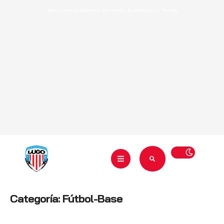
Renovacións
·
Abónate
·
Entradas
·
Acreditacións
·
Tenda
Categoría:
Fútbol-Base