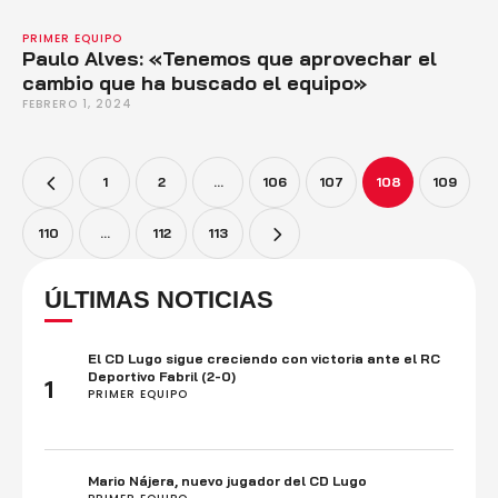
PRIMER EQUIPO
Paulo Alves: «Tenemos que aprovechar el
cambio que ha buscado el equipo»
FEBRERO 1, 2024
1
2
…
106
107
108
109
110
…
112
113
ÚLTIMAS NOTICIAS
El CD Lugo sigue creciendo con victoria ante el RC
Deportivo Fabril (2-0)
1
PRIMER EQUIPO
Mario Nájera, nuevo jugador del CD Lugo