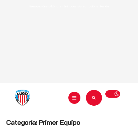
Renovacións
·
Abónate
·
Entradas
·
Acreditacións
·
Tenda
Categoría:
Primer Equipo