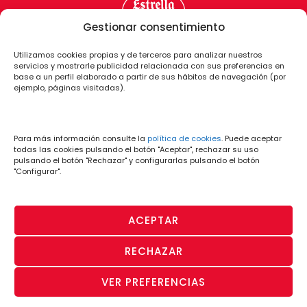
Gestionar consentimiento
Utilizamos cookies propias y de terceros para analizar nuestros
servicios y mostrarle publicidad relacionada con sus preferencias en
base a un perfil elaborado a partir de sus hábitos de navegación (por
ejemplo, páginas visitadas).
Para más información consulte la
política de cookies
. Puede aceptar
todas las cookies pulsando el botón "Aceptar", rechazar su uso
pulsando el botón "Rechazar" y configurarlas pulsando el botón
"Configurar".
ACEPTAR
RECHAZAR
PÁGINA OFICIAL
· Aviso Legal y
· Política
· Política de
· Canal de
VER PREFERENCIAS
© CD Lugo 2026
Condiciones de
de
Privacidad
Denuncias
Uso
Cookies