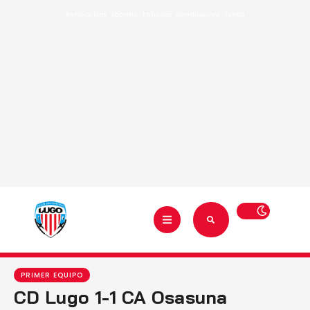
Renovacións
·
Abónate
·
Entradas
·
Acreditacións
·
Tenda
PRIMER EQUIPO
CD Lugo 1-1 CA Osasuna