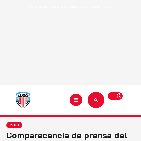
Renovacións
·
Abónate
·
Entradas
·
Acreditacións
·
Tenda
CLUB
Comparecencia de prensa del