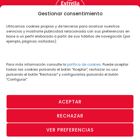
Gestionar consentimiento
Utilizamos cookies propias y de terceros para analizar nuestros
servicios y mostrarle publicidad relacionada con sus preferencias en
base a un perfil elaborado a partir de sus hábitos de navegación (por
ejemplo, páginas visitadas).
Para más información consulte la
política de cookies
. Puede aceptar
todas las cookies pulsando el botón "Aceptar", rechazar su uso
pulsando el botón "Rechazar" y configurarlas pulsando el botón
"Configurar".
ACEPTAR
RECHAZAR
PÁGINA OFICIAL
· Aviso Legal y
· Política
· Política de
· Canal de
VER PREFERENCIAS
© CD Lugo 2026
Condiciones de
de
Privacidad
Denuncias
Uso
Cookies