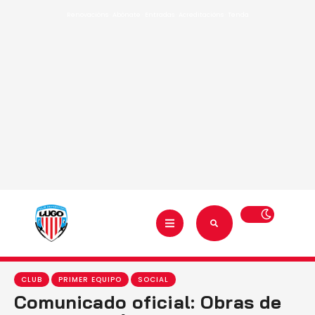
Renovacións
·
Abónate
·
Entradas
·
Acreditacións
·
Tenda
CLUB
PRIMER EQUIPO
SOCIAL
Comunicado oficial: Obras de