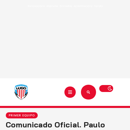
Renovacións
·
Abónate
·
Entradas
·
Acreditacións
·
Tenda
PRIMER EQUIPO
Comunicado Oficial. Paulo