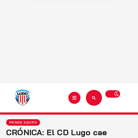
Renovacións
·
Abónate
·
Entradas
·
Acreditacións
·
Tenda
PRIMER EQUIPO
CRÓNICA: El CD Lugo cae