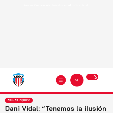
Renovacións
·
Abónate
·
Entradas
·
Acreditacións
·
Tenda
PRIMER EQUIPO
Dani Vidal: “Tenemos la ilusión