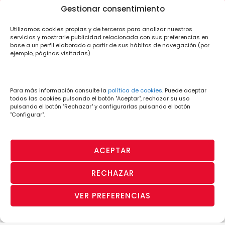
Gestionar consentimiento
Utilizamos cookies propias y de terceros para analizar nuestros
servicios y mostrarle publicidad relacionada con sus preferencias en
base a un perfil elaborado a partir de sus hábitos de navegación (por
ejemplo, páginas visitadas).
Para más información consulte la
política de cookies
. Puede aceptar
todas las cookies pulsando el botón "Aceptar", rechazar su uso
pulsando el botón "Rechazar" y configurarlas pulsando el botón
"Configurar".
ACEPTAR
RECHAZAR
PÁGINA OFICIAL
· Aviso Legal y
· Política
· Política de
· Canal de
VER PREFERENCIAS
© CD Lugo 2026
Condiciones de
de
Privacidad
Denuncias
Uso
Cookies