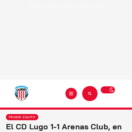
Renovacións
·
Abónate
·
Entradas
·
Acreditacións
·
Tenda
PRIMER EQUIPO
El CD Lugo 1-1 Arenas Club, en