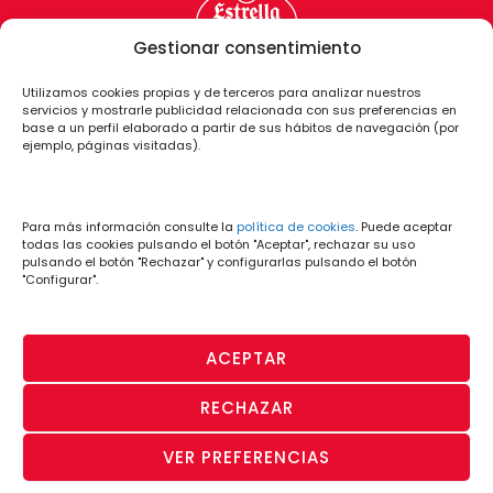
Gestionar consentimiento
Utilizamos cookies propias y de terceros para analizar nuestros
servicios y mostrarle publicidad relacionada con sus preferencias en
base a un perfil elaborado a partir de sus hábitos de navegación (por
ejemplo, páginas visitadas).
Para más información consulte la
política de cookies
. Puede aceptar
todas las cookies pulsando el botón "Aceptar", rechazar su uso
pulsando el botón "Rechazar" y configurarlas pulsando el botón
"Configurar".
ACEPTAR
RECHAZAR
PÁGINA OFICIAL
· Aviso Legal y
· Política
· Política de
· Canal de
VER PREFERENCIAS
© CD Lugo 2026
Condiciones de
de
Privacidad
Denuncias
Uso
Cookies