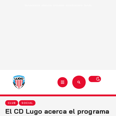
Renovacións
·
Abónate
·
Entradas
·
Acreditacións
·
Tenda
CLUB
SOCIAL
El CD Lugo acerca el programa