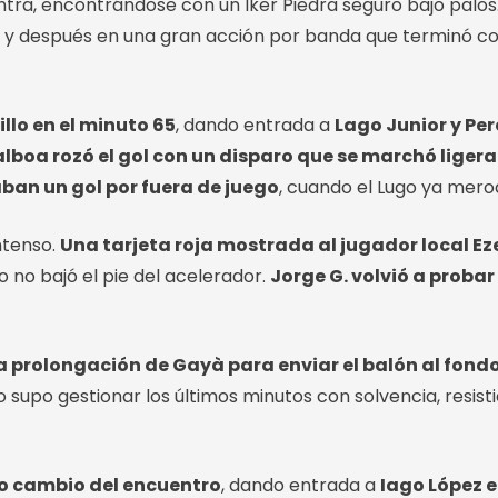
ntra, encontrándose con un Iker Piedra seguro bajo palos.
, y después en una gran acción por banda que terminó co
llo en el minuto 65
, dando entrada a
Lago Junior y Pe
lboa rozó el gol con un disparo que se marchó lige
ban un gol por fuera de juego
, cuando el Lugo ya merod
ntenso.
Una tarjeta roja mostrada al jugador local Eze
 no bajó el pie del acelerador.
Jorge G. volvió a probar
rolongación de Gayà para enviar el balón al fondo 
ugo supo gestionar los últimos minutos con solvencia, resist
mo cambio del encuentro
, dando entrada a
Iago López e