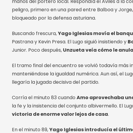
manos del portero local. Respondía el Avilés a la co
peligro, primero en una pared entre Balboa y Jorge
bloqueado por la defensa asturiana.
Buscando frescura,
Yago Iglesias movía el banqui
Pastrana y Kevin Presa. El Lugo siguió insistiendo y
Ba
Junior. Poco después,
Unzueta veía cómo le anula
El tramo final del encuentro se volvió todavía más i
manteniéndose la igualdad numérica. Aun así, el Lugo
llegaría la jugada decisiva del partido.
Corría el minuto 83 cuando
Amo aprovechaba una p
la fe y la insistencia del conjunto albivermello. El L
victoria de enorme valor lejos de casa
.
En el minuto 89,
Yago Iglesias introducía el últi