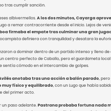
po tras cumplir sanción.
eses albivermellos.
A los dos minutos, Cayarga aprove
Lugo a remar contracorriente desde el inicio. Lejos de ven
lboa firmaba el empate tras culminar una gran juga
rocampista definiera con tranquilidad y desatara la euforia
enzaron a dominar dentro de un partido intenso y lleno de
un centro perfecto de Caballo, pero el guardameta local
 se sentía cómodo en el intercambio de golpes.
 Avilés anotaba tras una acción a balón parado
, pero
o muy físico y equilibrado
, con un Lugo que había sabido
e del primer acto.
r un paso adelante.
Pastrana probaba fortuna nada má