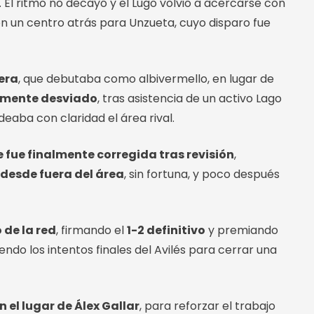
 El ritmo no decayó y el Lugo volvió a acercarse con
n un centro atrás para Unzueta, cuyo disparo fue
rera
, que debutaba como albivermello, en lugar de
ramente desviado
, tras asistencia de un activo Lago
eaba con claridad el área rival.
 fue finalmente corregida tras revisión
,
 desde fuera del área
, sin fortuna, y poco después
de la red
, firmando el
1-2 definitivo
y premiando
iendo los intentos finales del Avilés para cerrar una
n el lugar de Álex Gallar
, para reforzar el trabajo