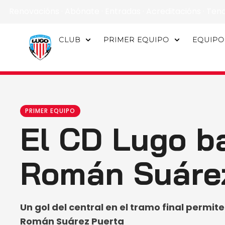
Renovacións
·
Abónate
·
Entradas
·
Acreditacións
·
Ten
CLUB
PRIMER EQUIPO
EQUIPO
PRIMER EQUIPO
El CD Lugo ba
Román Suárez
Un gol del central en el tramo final permite
Román Suárez Puerta