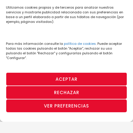
Utilizamos cookies propias y de terceros para analizar nuestros
servicios y mostrarle publicidad relacionada con sus preferencias en
base a un perfil elaborado a partir de sus hábitos de navegación (por
ejemplo, páginas visitadas).
Para más información consulte la
política de cookies
. Puede aceptar
todas las cookies pulsando el botón "Aceptar", rechazar su uso
pulsando el botón "Rechazar" y configurarlas pulsando el botón
"Configurar".
ACEPTAR
RECHAZAR
VER PREFERENCIAS
PÁGINA OFICIAL
· Aviso Legal y
· Política
· Política de
· Canal de
© CD Lugo 2026
Condiciones de
de
Privacidad
Denuncias
Uso
Cookies