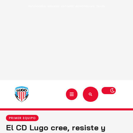
Renovacións
·
Abónate
·
Entradas
·
Acreditacións
·
Tenda
PRIMER EQUIPO
El CD Lugo cree, resiste y