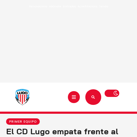
Renovacións
·
Abónate
·
Entradas
·
Acreditacións
·
Tenda
PRIMER EQUIPO
El CD Lugo empata frente al