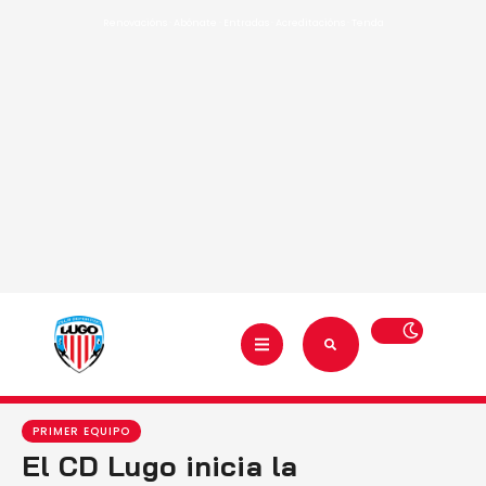
Renovacións
·
Abónate
·
Entradas
·
Acreditacións
·
Tenda
PRIMER EQUIPO
El CD Lugo inicia la