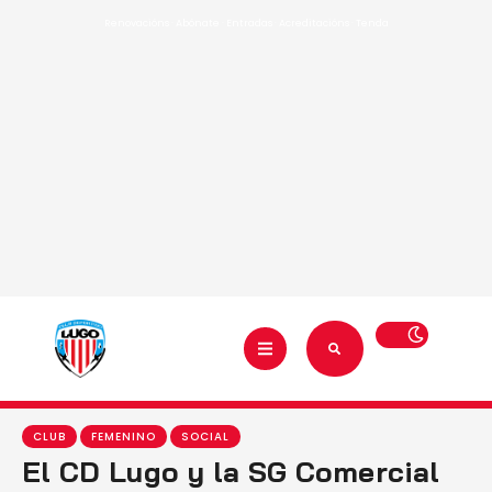
Renovacións
·
Abónate
·
Entradas
·
Acreditacións
·
Tenda
CLUB
FEMENINO
SOCIAL
El CD Lugo y la SG Comercial