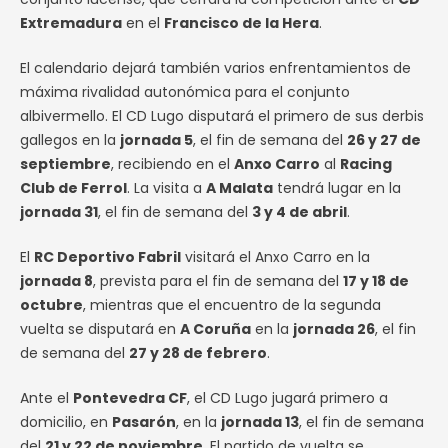
Extremadura
en el
Francisco de la Hera
.
El calendario dejará también varios enfrentamientos de
máxima rivalidad autonómica para el conjunto
albivermello. El CD Lugo disputará el primero de sus derbis
gallegos en la
jornada 5
, el fin de semana del
26 y 27 de
septiembre
, recibiendo en el
Anxo Carro
al
Racing
Club de Ferrol
. La visita a
A Malata
tendrá lugar en la
jornada 31
, el fin de semana del
3 y 4 de abril
.
El
RC Deportivo Fabril
visitará el Anxo Carro en la
jornada 8
, prevista para el fin de semana del
17 y 18 de
octubre
, mientras que el encuentro de la segunda
vuelta se disputará en
A Coruña
en la
jornada 26
, el fin
de semana del
27 y 28 de febrero
.
Ante el
Pontevedra CF
, el CD Lugo jugará primero a
domicilio, en
Pasarón
, en la
jornada 13
, el fin de semana
del
21 y 22 de noviembre
. El partido de vuelta se