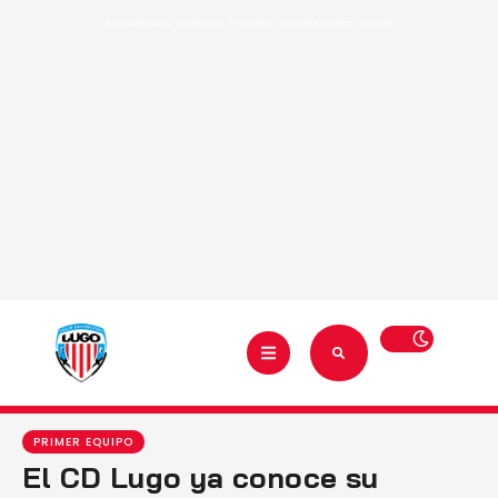
Renovacións
·
Abónate
·
Entradas
·
Acreditacións
·
Tenda
PRIMER EQUIPO
El CD Lugo ya conoce su