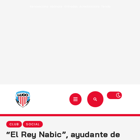
Renovacións
·
Abónate
·
Entradas
·
Acreditacións
·
Tenda
CLUB
SOCIAL
“El Rey Nabic”, ayudante de