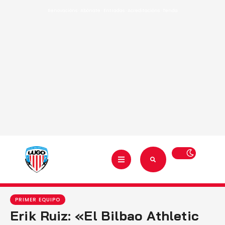
Renovacións
·
Abónate
·
Entradas
·
Acreditacións
·
Tenda
PRIMER EQUIPO
Erik Ruiz: «El Bilbao Athletic