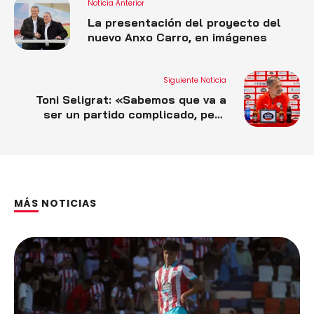
Noticia Anterior
La presentación del proyecto del
nuevo Anxo Carro, en imágenes
Siguiente Noticia
Toni Seligrat: «Sabemos que va a
ser un partido complicado, pero
vamos a Lezama con la ilusión, la
confianza y las ganas de ponerles
las cosas difíciles y de sacar
puntos de allí»
MÁS NOTICIAS