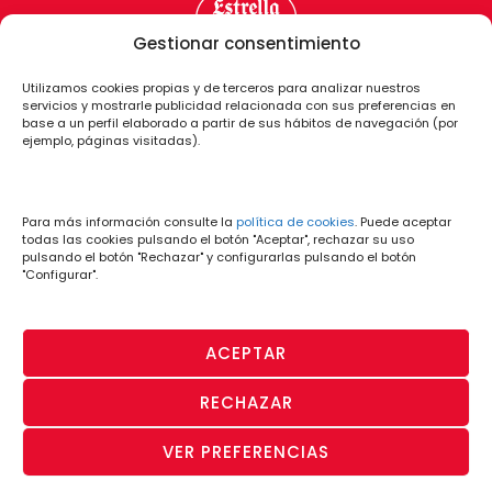
Gestionar consentimiento
Utilizamos cookies propias y de terceros para analizar nuestros
servicios y mostrarle publicidad relacionada con sus preferencias en
base a un perfil elaborado a partir de sus hábitos de navegación (por
ejemplo, páginas visitadas).
Para más información consulte la
política de cookies
. Puede aceptar
todas las cookies pulsando el botón "Aceptar", rechazar su uso
pulsando el botón "Rechazar" y configurarlas pulsando el botón
"Configurar".
ACEPTAR
RECHAZAR
PÁGINA OFICIAL
· Aviso Legal y
· Política
· Política de
· Canal de
VER PREFERENCIAS
© CD Lugo 2026
Condiciones de
de
Privacidad
Denuncias
Uso
Cookies