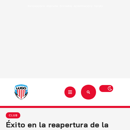
Renovacións
·
Abónate
·
Entradas
·
Acreditacións
·
Tenda
CLUB
Éxito en la reapertura de la