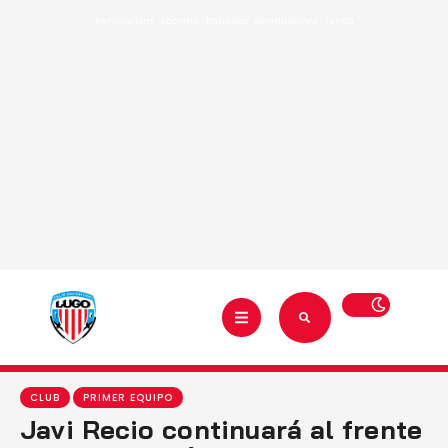
Renovacións
·
Abónate
·
Entradas
·
Acreditacións
·
Tenda
CLUB
PRIMER EQUIPO
Javi Recio continuará al frente