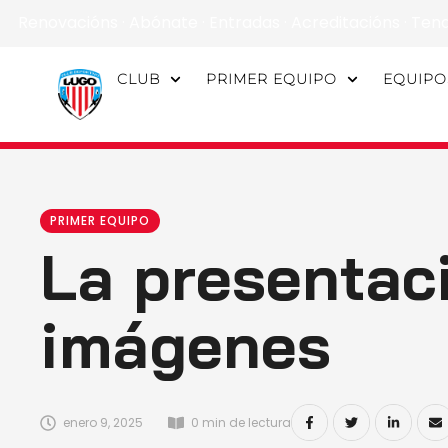
Renovacións
·
Abónate
·
Entradas
·
Acreditacións
·
Ten
CLUB
PRIMER EQUIPO
EQUIPO
PRIMER EQUIPO
La presentaci
imágenes
enero 9, 2025
0
 min de lectura