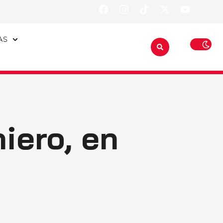
AS
iero, en