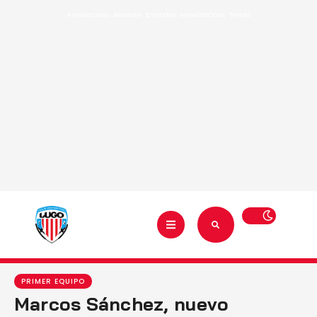
Renovacións
·
Abónate
·
Entradas
·
Acreditacións
·
Tenda
PRIMER EQUIPO
Marcos Sánchez, nuevo