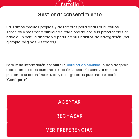
Gestionar consentimiento
Utilizamos cookies propias y de terceros para analizar nuestros
servicios y mostrarle publicidad relacionada con sus preferencias en
base a un perfil elaborado a partir de sus hábitos de navegación (por
ejemplo, páginas visitadas).
Para más información consulte la
política de cookies
. Puede aceptar
todas las cookies pulsando el botón "Aceptar", rechazar su uso
pulsando el botón "Rechazar" y configurarlas pulsando el botón
"Configurar".
ACEPTAR
RECHAZAR
PÁGINA OFICIAL
· Aviso Legal y
· Política
· Política de
· Canal de
VER PREFERENCIAS
© CD Lugo 2026
Condiciones de
de
Privacidad
Denuncias
Uso
Cookies