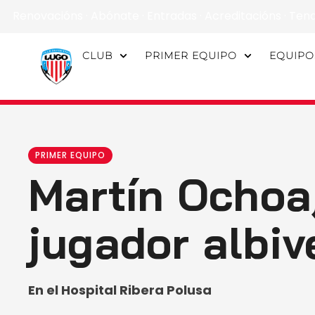
Renovacións
·
Abónate
·
Entradas
·
Acreditacións
·
Ten
CLUB
PRIMER EQUIPO
EQUIPO
PRIMER EQUIPO
Martín Ochoa
jugador albiv
En el Hospital Ribera Polusa