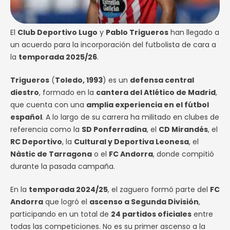
El
Club Deportivo Lugo
y
Pablo Trigueros
han llegado a
un acuerdo para la incorporación del futbolista de cara a
la
temporada 2025/26
.
Trigueros
(
Toledo, 1993
) es un
defensa central
diestro
, formado en la
cantera del Atlético de Madrid
,
que cuenta con una
amplia experiencia en el fútbol
español
. A lo largo de su carrera ha militado en clubes de
referencia como la
SD Ponferradina
, el
CD Mirandés
, el
RC Deportivo
, la
Cultural y Deportiva Leonesa
, el
Nàstic de Tarragona
o el
FC Andorra
, donde compitió
durante la pasada campaña.
En la
temporada 2024/25
, el zaguero formó parte del
FC
Andorra
que logró el
ascenso a Segunda División
,
participando en un total de
24 partidos oficiales
entre
todas las competiciones. No es su primer ascenso a la