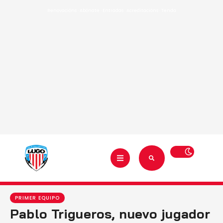
Renovacións
·
Abónate
·
Entradas
·
Acreditacións
·
Tenda
PRIMER EQUIPO
Pablo Trigueros, nuevo jugador