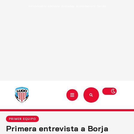
Renovacións
·
Abónate
·
Entradas
·
Acreditacións
·
Tenda
PRIMER EQUIPO
Primera entrevista a Borja