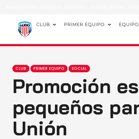
Renovacións
·
Abónate
·
Entradas
·
Acreditacións
·
Ten
CLUB
PRIMER EQUIPO
EQUIPO
CLUB
PRIMER EQUIPO
SOCIAL
Promoción es
pequeños para
Unión