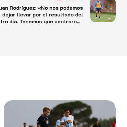
uan Rodríguez: «No nos podemos
dejar llevar por el resultado del
tro día. Tenemos que centrarnos
desde ya en el partido del Real
Unión y tratar de hacer bien
nuestro trabajo»