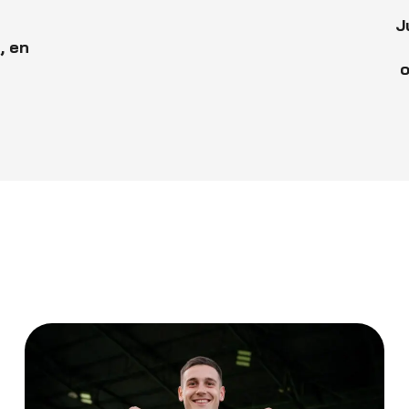
J
, en
o