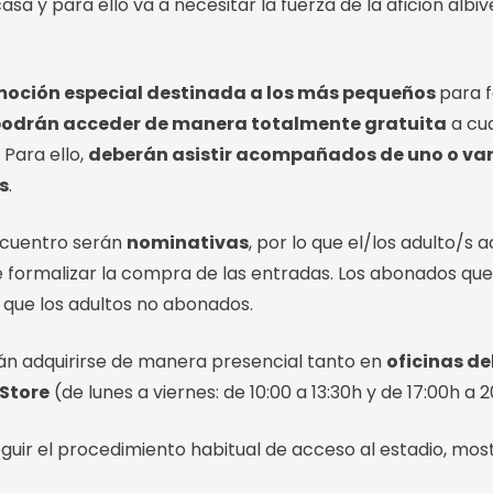
asa y para ello va a necesitar la fuerza de la afición al
oción especial destinada a los más pequeños
para 
s podrán acceder de manera totalmente gratuita
a cua
 Para ello,
deberán asistir acompañados de uno o var
s
.
encuentro serán
nominativas
, por lo que el/los adulto
e formalizar la compra de las entradas. Los abonados qu
 que los adultos no abonados.
rán adquirirse de manera presencial tanto en
oficinas de
Store
(de lunes a viernes: de 10:00 a 13:30h y de 17:00h a 2
eguir el procedimiento habitual de acceso al estadio, mo