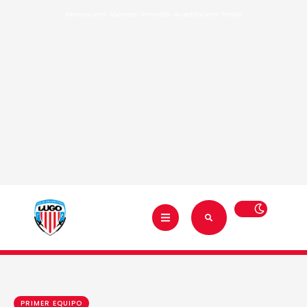
Renovacións
·
Abónate
·
Entradas
·
Acreditacións
·
Tenda
PRIMER EQUIPO