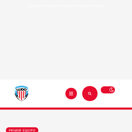
Renovacións
·
Abónate
·
Entradas
·
Acreditacións
·
Tenda
PRIMER EQUIPO