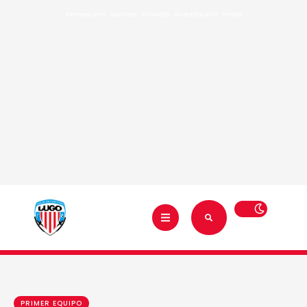
Renovacións
·
Abónate
·
Entradas
·
Acreditacións
·
Tenda
PRIMER EQUIPO