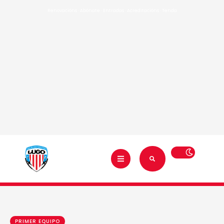
Renovacións
·
Abónate
·
Entradas
·
Acreditacións
·
Tenda
PRIMER EQUIPO