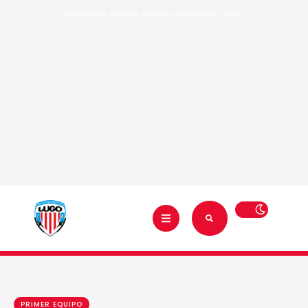
Renovacións
·
Abónate
·
Entradas
·
Acreditacións
·
Tenda
PRIMER EQUIPO