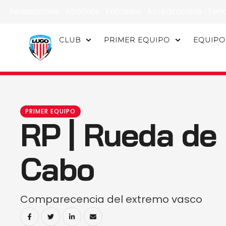
Renovacións
·
Abónate
·
Entradas
·
Acreditacións
·
Ten
CLUB
PRIMER EQUIPO
EQUIPO
PRIMER EQUIPO
RP | Rueda de
Cabo
Comparecencia del extremo vasco