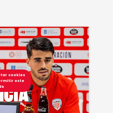
ptar cookies
rmitir este
do