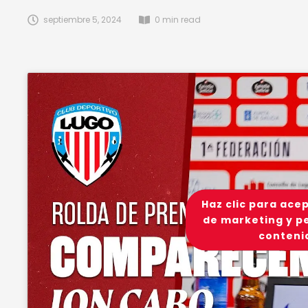
septiembre 5, 2024
0
 min read
Haz clic para ace
de marketing y pe
conteni