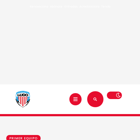
Renovacións
·
Abónate
·
Entradas
·
Acreditacións
·
Tenda
PRIMER EQUIPO