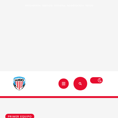
Renovacións
·
Abónate
·
Entradas
·
Acreditacións
·
Tenda
PRIMER EQUIPO