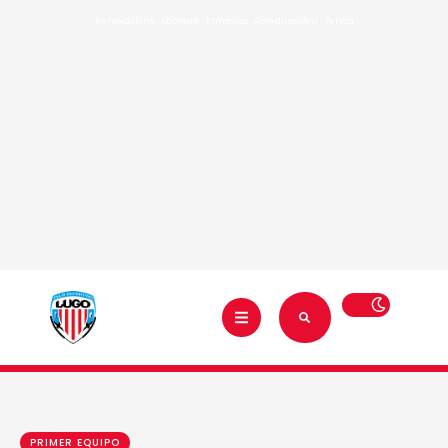
Renovacións
·
Abónate
·
Entradas
·
Acreditacións
·
Tenda
PRIMER EQUIPO