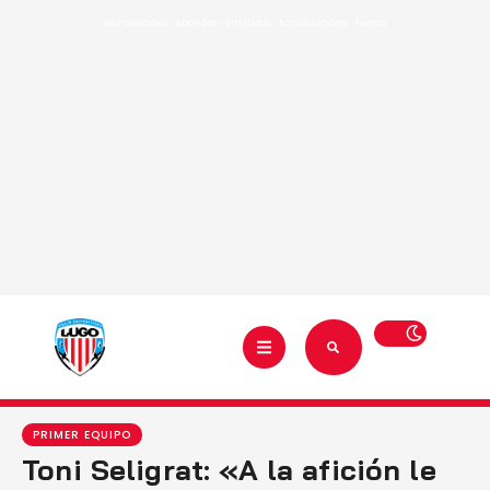
Renovacións
·
Abónate
·
Entradas
·
Acreditacións
·
Tenda
PRIMER EQUIPO
Toni Seligrat: «A la afición le