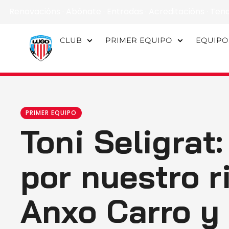
Renovacións
·
Abónate
·
Entradas
·
Acreditacións
·
Ten
CLUB
PRIMER EQUIPO
EQUIPO
PRIMER EQUIPO
Toni Seligra
por nuestro r
Anxo Carro y