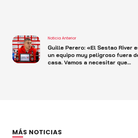
Noticia Anterior
Guille Perero: «El Sestao River 
un equipo muy peligroso fuera d
casa. Vamos a necesitar que
nuestra gente nos de un plus,
porque va a ser un partido muy
complicado»
MÁS NOTICIAS