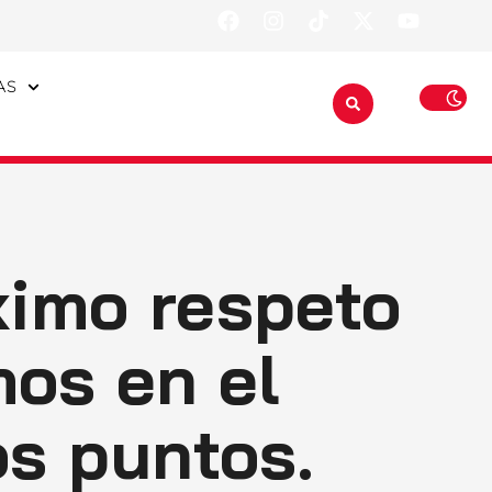
AS
ximo respeto
mos en el
s puntos.