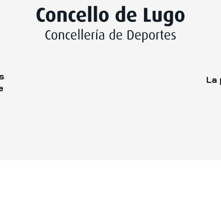
es
La 
e