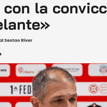
 con la convic
elante»
al Sestao River