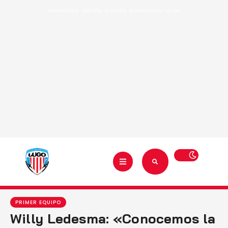
Renovacións
·
Abónate
·
Entradas
·
Acreditacións
·
Tenda
PRIMER EQUIPO
Willy Ledesma: «Conocemos la