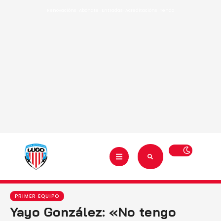
Renovacións
·
Abónate
·
Entradas
·
Acreditacións
·
Tenda
PRIMER EQUIPO
Yayo González: «No tengo