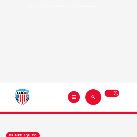
Renovacións
·
Abónate
·
Entradas
·
Acreditacións
·
Tenda
PRIMER EQUIPO