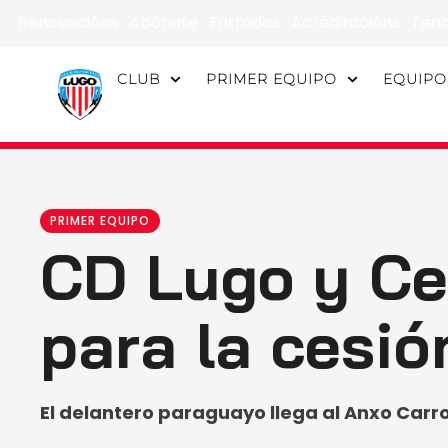
Renovacións
·
Abónate
·
Entradas
·
Acreditacións
·
Ten
CLUB
PRIMER EQUIPO
EQUIPO
PRIMER EQUIPO
CD Lugo y Ce
para la cesi
El delantero paraguayo llega al Anxo Carr