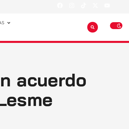
AS
un acuerdo
 Lesme