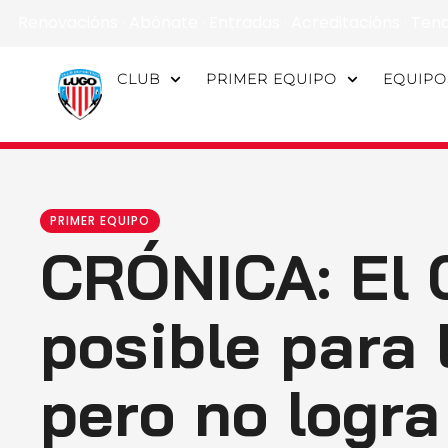
Renovacións
·
Abónate
·
Entradas
·
Acreditacións
·
Ten
CLUB
PRIMER EQUIPO
EQUIPO
PRIMER EQUIPO
CRÓNICA: El 
posible para 
pero no logra