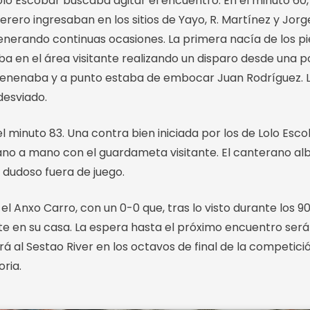
olo Escobar buscaba agitar el encuentro. En el minuto 60,
erero ingresaban en los sitios de Yayo, R. Martínez y Jorg
enerando continuas ocasiones. La primera nacía de los pi
ba en el área visitante realizando un disparo desde una 
venenaba y a punto estaba de embocar Juan Rodríguez. 
desviado.
el minuto 83. Una contra bien iniciada por los de Lolo Esc
no a mano con el guardameta visitante. El canterano albi
 dudoso fuera de juego.
el Anxo Carro, con un 0-0 que, tras lo visto durante los 
e en su casa. La espera hasta el próximo encuentro será 
irá al Sestao River en los octavos de final de la competic
oria.