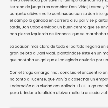
meta defendida por Lavín. El tiempo transcurría y L
terreno de juego tres cambios: Dani Vidal, Lesme y P
conjunto albivermello continuaba con su dominio, g
el campo la ganaba en carrera a su par y se planta
tarde, Jon Cabo enviaba un buen centro que se en
con pierna izquierda de Lizancos, que se marchaba 
La ocasión más clara de todo el partido llegaría en 
gran pelota a Dani Vidal, plantándose éste en un ma
que anotaba un gol que el colegiado anularía por un
Con el trago amargo final, concluía el encuentro en 
no tanto al lucense, que volvía a cosechar un empat
Federación a la ciudad amurallada. El CD Lugo recib
para brindar a la afición albivermella la ansiada vict