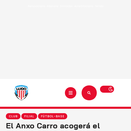
Renovacións
·
Abónate
·
Entradas
·
Acreditacións
·
Tenda
CLUB
FILIAL
FÚTBOL-BASE
El Anxo Carro acogerá el