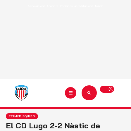
Renovacións
·
Abónate
·
Entradas
·
Acreditacións
·
Tenda
PRIMER EQUIPO
El CD Lugo 2-2 Nàstic de