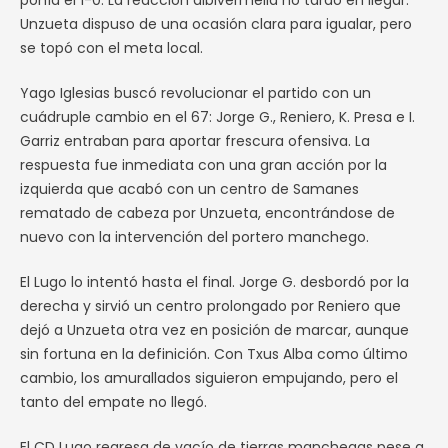
ponía el 1-0. La reacción albivermella no tardó en llegar:
Unzueta dispuso de una ocasión clara para igualar, pero
se topó con el meta local.
Yago Iglesias buscó revolucionar el partido con un
cuádruple cambio en el 67: Jorge G., Reniero, K. Presa e I.
Garriz entraban para aportar frescura ofensiva. La
respuesta fue inmediata con una gran acción por la
izquierda que acabó con un centro de Samanes
rematado de cabeza por Unzueta, encontrándose de
nuevo con la intervención del portero manchego.
El Lugo lo intentó hasta el final. Jorge G. desbordó por la
derecha y sirvió un centro prolongado por Reniero que
dejó a Unzueta otra vez en posición de marcar, aunque
sin fortuna en la definición. Con Txus Alba como último
cambio, los amurallados siguieron empujando, pero el
tanto del empate no llegó.
El CD Lugo regresa de vacío de tierras manchegas pese a