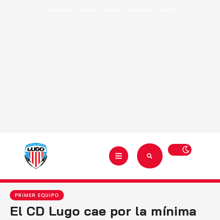
Renovacións
·
Abónate
·
Entradas
·
Acreditacións
·
Tenda
PRIMER EQUIPO
El CD Lugo cae por la mínima