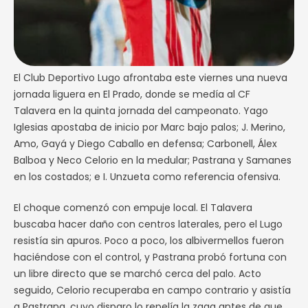
El Club Deportivo Lugo afrontaba este viernes una nueva
jornada liguera en El Prado, donde se medía al CF
Talavera en la quinta jornada del campeonato. Yago
Iglesias apostaba de inicio por Marc bajo palos; J. Merino,
Amo, Gayá y Diego Caballo en defensa; Carbonell, Álex
Balboa y Neco Celorio en la medular; Pastrana y Samanes
en los costados; e I. Unzueta como referencia ofensiva.
El choque comenzó con empuje local. El Talavera
buscaba hacer daño con centros laterales, pero el Lugo
resistía sin apuros. Poco a poco, los albivermellos fueron
haciéndose con el control, y Pastrana probó fortuna con
un libre directo que se marchó cerca del palo. Acto
seguido, Celorio recuperaba en campo contrario y asistía
a Pastrana, cuyo disparo lo repelía la zaga antes de que