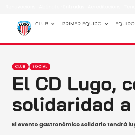
Renovacións
·
Abónate
·
Entradas
·
Acreditacións
·
Ten
CLUB
PRIMER EQUIPO
EQUIPO
CLUB
SOCIAL
El CD Lugo, 
solidaridad 
El evento gastronómico solidario tendrá lu