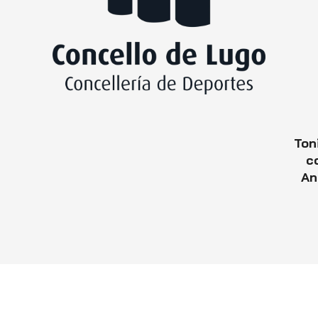
Ton
c
An