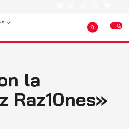
AS
on la
ez Raz10nes»